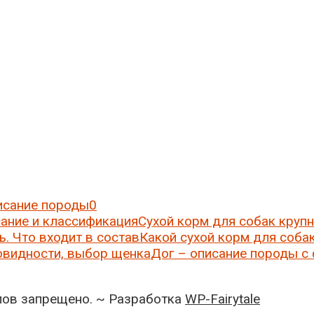
исание породы
0
Сухой корм для собак круп
Какой сухой корм для соба
Дог – описание породы с
ов запрещено. ~ Разработка
WP-Fairytale