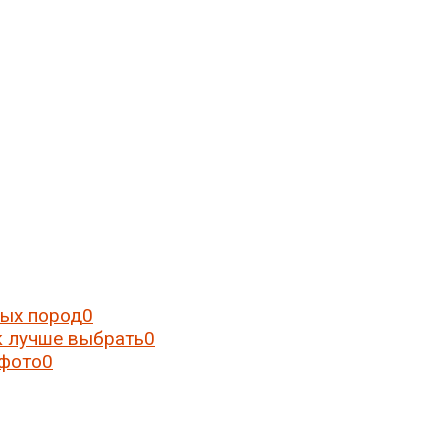
ных пород
0
к лучше выбрать
0
 фото
0