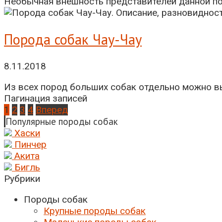
Необычная внешность представителей данной пор
Порода собак Чау-Чау
8.11.2018
Из всех пород больших собак отдельно можно вы
Пагинация записей
1
2
3
4
Вперед
Популярные породы собак
Хаски
Пинчер
Акита
Бигль
Рубрики
Породы собак
Крупные породы собак