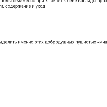
оды неизменно притягивает к себе взгляды прохож
делить именно этих добродушных пушистых «мишек