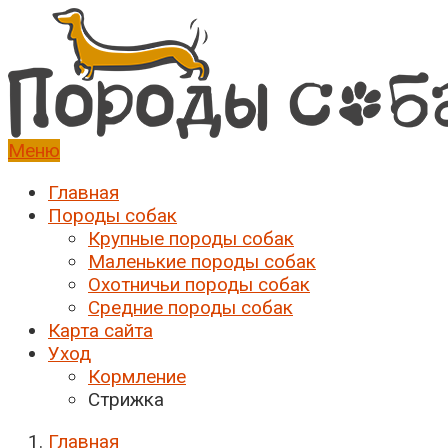
Меню
Породы собак
Породы собак с фото, описанием
Главная
Породы собак
Крупные породы собак
Маленькие породы собак
Охотничьи породы собак
Средние породы собак
Карта сайта
Уход
Кормление
Стрижка
Главная