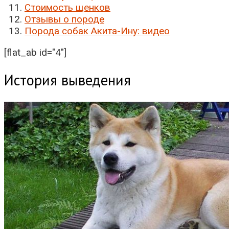
Стоимость щенков
Отзывы о породе
Порода собак Акита-Ину: видео
[flat_ab id="4"]
История выведения