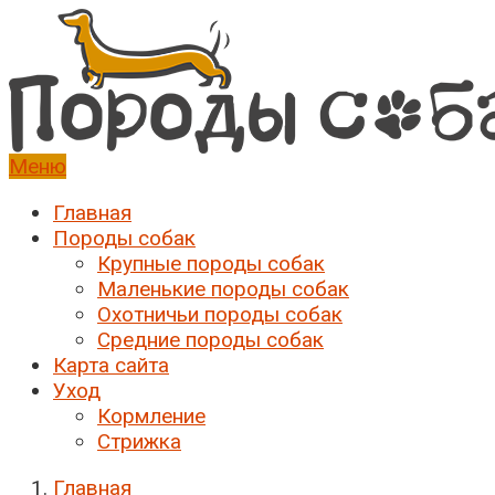
Меню
Породы собак
Породы собак с фото, описанием
Главная
Породы собак
Крупные породы собак
Маленькие породы собак
Охотничьи породы собак
Средние породы собак
Карта сайта
Уход
Кормление
Стрижка
Главная