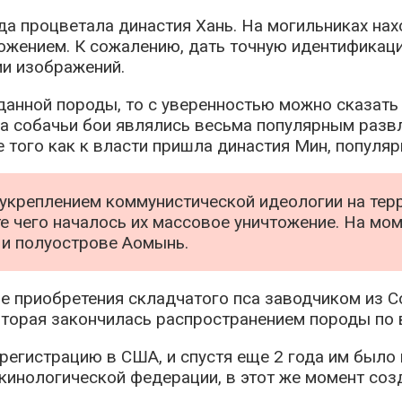
огда процветала династия Хань. На могильниках н
ением. К сожалению, дать точную идентификацию
ии изображений.
данной породы, то с уверенностью можно сказать
на собачьи бои являлись весьма популярным разв
того как к власти пришла династия Мин, популярн
с укреплением коммунистической идеологии на те
е чего началось их массовое уничтожение. На мо
 и полуострове Аомынь.
ле приобретения складчатого пса заводчиком из 
оторая закончилась распространением породы по 
регистрацию в США, и спустя еще 2 года им было 
кинологической федерации, в этот же момент соз