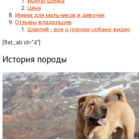
Выбор щенка
Цена
Имена для мальчиков и девочек
Отзывы владельцев
Шарпей - все о породе собаки: видео
[flat_ab id="4"]
История породы