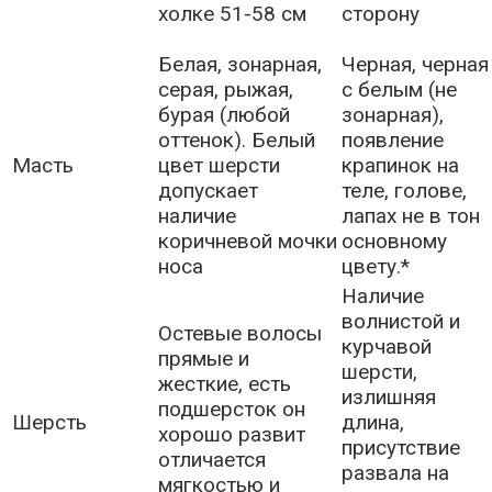
холке 51-58 см
сторону
Белая, зонарная,
Черная, черная
серая, рыжая,
с белым (не
бурая (любой
зонарная),
оттенок). Белый
появление
Масть
цвет шерсти
крапинок на
допускает
теле, голове,
наличие
лапах не в тон
коричневой мочки
основному
носа
цвету.*
Наличие
волнистой и
Остевые волосы
курчавой
прямые и
шерсти,
жесткие, есть
излишняя
подшерсток он
Шерсть
длина,
хорошо развит
присутствие
отличается
развала на
мягкостью и