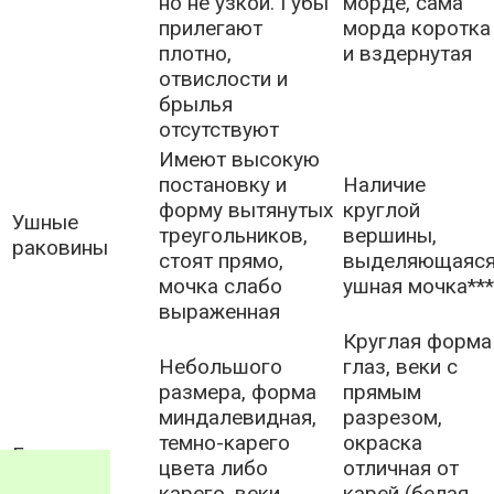
но не узкой. Губы
морде, сама
прилегают
морда коротка
плотно,
и вздернутая
отвислости и
брылья
отсутствуют
Имеют высокую
постановку и
Наличие
форму вытянутых
круглой
Ушные
треугольников,
вершины,
раковины
стоят прямо,
выделяющаяс
мочка слабо
ушная мочка***
выраженная
Круглая форма
Небольшого
глаз, веки с
размера, форма
прямым
миндалевидная,
разрезом,
темно-карего
окраска
Глаза
цвета либо
отличная от
карего, веки
карей (белая,