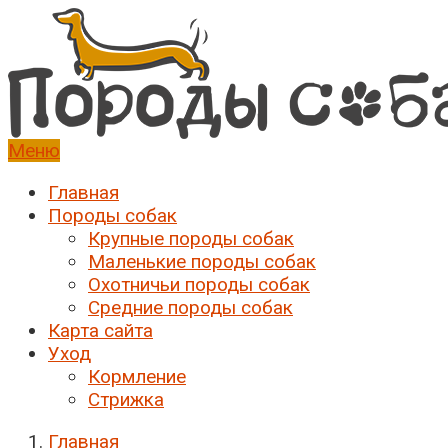
Меню
Породы собак
Породы собак с фото, описанием
Главная
Породы собак
Крупные породы собак
Маленькие породы собак
Охотничьи породы собак
Средние породы собак
Карта сайта
Уход
Кормление
Стрижка
Главная