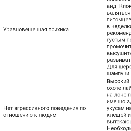
вид. Кло
валяться
питомцев
в неделю
Уравновешенная психика
рекоменд
густым п
промочит
высушить
развиват
Для шерс
шампуни 
Высокий 
охоте ла
на лоне п
именно з
Нет агрессивного поведения по
укусам н
отношению к людям
клещей и
вытекаю
Необходи