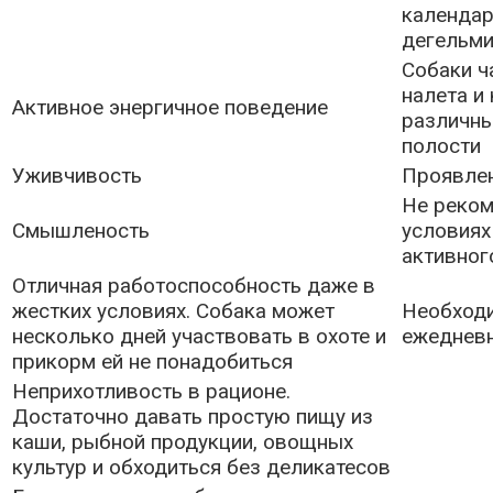
календар
дегельми
Собаки ч
налета и 
Активное энергичное поведение
различны
полости
Уживчивость
Проявлен
Не реком
Смышленость
условиях
активног
Отличная работоспособность даже в
жестких условиях. Собака может
Необход
несколько дней участвовать в охоте и
ежедневн
прикорм ей не понадобиться
Неприхотливость в рационе.
Достаточно давать простую пищу из
каши, рыбной продукции, овощных
культур и обходиться без деликатесов