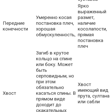
Ярко
выраженный
Умеренно косая
размет,
Передние
постановка плеч,
наличие
конечности
хорошая
косолапости,
обмускуленность,
прямая
постановка
плеч
Загиб в крутое
кольцо на спине
или боку. Может
быть
серповидным, но
при этом
Хвост
обязательно
имеющий вид
Хвост
касаться спины. В
прута, султана
прямом виде
или сабли
доходит до
скакательных