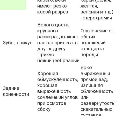
имеют резко
желтая,
косой разрез
зеленая и т.д.)
гетерохромия
Белого цвета,
крупного
Отклонение от
размера, должны
общих
Зубы, прикус
плотно прилегать
положений
друг к другу.
стандарта
Прикус
породы
ножницеобразный
Ярко
Хорошая
выраженный
обмускуленность,
прямой зад,
хорошая
излишняя
Задние
выраженность
сближенность
конечности
сочленений углов
или
при осмотре
развернутость
сбоку
скакательных
суставов