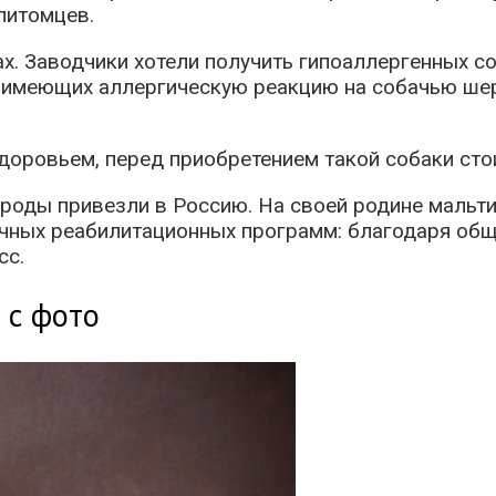
питомцев.
х. Заводчики хотели получить гипоаллергенных со
 имеющих аллергическую реакцию на собачью шер
доровьем, перед приобретением такой собаки стои
ороды привезли в Россию. На своей родине мальти
ичных реабилитационных программ: благодаря об
сс.
 с фото