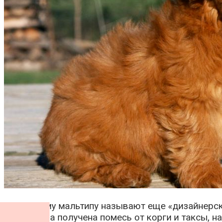
По-другому мальтипу называют еще «дизайнерски
здесь была получена помесь от корги и таксы, н